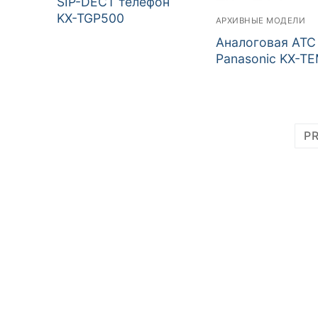
SIP-DECT телефон
KX-TGP500
АРХИВНЫЕ МОДЕЛИ
Аналоговая АТС
Panasonic KX-T
Навигация
P
по
записям