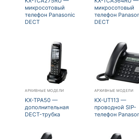
KX-TCA275RU —
KX-TCA364RU —
микросотовый
микросотовый
телефон Panasonic
телефон Panason
DECT
DECT
АРХИВНЫЕ МОДЕЛИ
АРХИВНЫЕ МОДЕЛИ
KX-TPA50 —
KX-UT113 —
дополнительная
проводной SIP-
DECT-трубка
телефон Panason