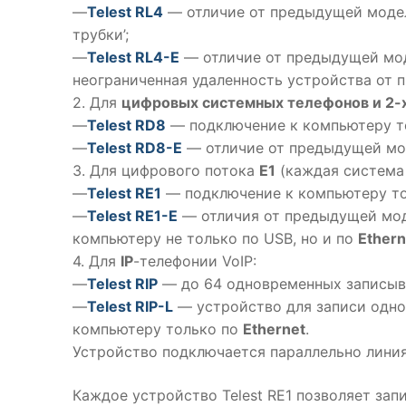
—
Telest RL4
— отличие от предыдущей модел
трубки’;
—
Telest RL4-E
— отличие от предыдущей мод
неограниченная удаленность устройства от 
2. Для
цифровых системных телефонов и 2-х
—
Telest RD8
— подключение к компьютеру т
—
Telest RD8-E
— отличие от предыдущей мод
3. Для цифрового потока
E1
(каждая система н
—
Telest RE1
— подключение к компьютеру то
—
Telest RE1-E
— отличия от предыдущей мод
компьютеру не только по USB, но и по
Ethern
4. Для
IP
-телефонии VoIP:
—
Telest RIP
— до 64 одновременных записывае
—
Telest RIP-L
— устройство для записи одног
компьютеру только по
Ethernet
.
Устройство подключается параллельно линия
Каждое устройство Telest RE1 позволяет за