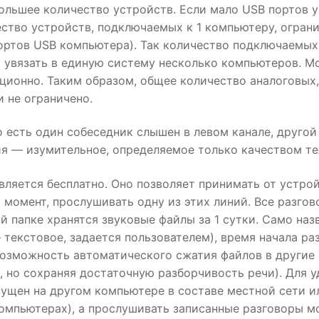
большее количество устройств. Если мало USB портов 
ество устройств, подключаемых к 1 компьютеру, огра
ортов USB компьютера). Так количество подключаемых
увязать в единую систему несколько компьютеров. Мо
ионно. Таким образом, общее количество аналоговых, 
 не ограничено.
То есть один собеседник слышен в левом канале, другой
я — изумительное, определяемое только качеством те
вляется бесплатно. Оно позволяет принимать от устро
 момент, прослушивать одну из этих линий. Все разго
й папке хранятся звуковые файлы за 1 сутки. Само на
 текстовое, задается пользователем), время начала р
озможность автоматического сжатия файлов в другие ф
а, но сохраняя достаточную разборчивость речи). Для 
ущен на другом компьютере в составе местной сети ил
компьютерах), а прослушивать записанные разговоры м