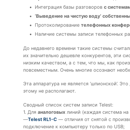
Интеграция базы разговоров
с система
‘Выведение на чистую воду’ собственн
Протоколирование
телефонных конфер
Наличие системы записи телефонных р
До недавнего времени такие системы считал
их значительно дешевле конкурентов, эти с
низким качеством, а с тем, что мы, как про
повсеместным. Очень многие осознают необ
Эта аппаратура не является ‘шпионской’. Эт
этому не располагают.
Сводный список систем записи Telest:
1. Для
аналоговых
линий (каждая система на 
—
Telest RL1-C
— отличия от снятой с произво
подключение к компьютеру только по USB;