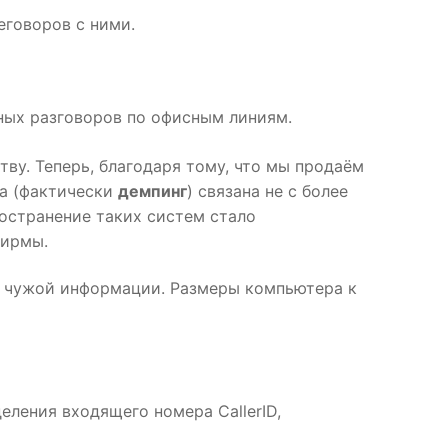
еговоров с ними.
ых разговоров по офисным линиям.
ву. Теперь, благодаря тому, что мы продаём
на (фактически
демпинг
) связана не с более
ространение таких систем стало
фирмы.
а к чужой информации. Размеры компьютера к
еления входящего номера CallerID,