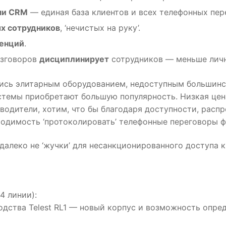
ми CRM
— единая база клиентов и всех телефонных пер
ых сотрудников
, ‘нечистых на руку’.
енций
.
азговоров
дисциплинирует
сотрудников — меньше личн
ись элитарным оборудованием, недоступным большинст
истемы приобретают большую популярность. Низкая це
изводители, хотим, что бы благодаря доступности, расп
ходимость ‘протоколировать’ телефонные переговоры 
о далеко не ‘жучки’ для несанкционированного доступ
4 линии):
дства Telest RL1 — новый корпус и возможность опред