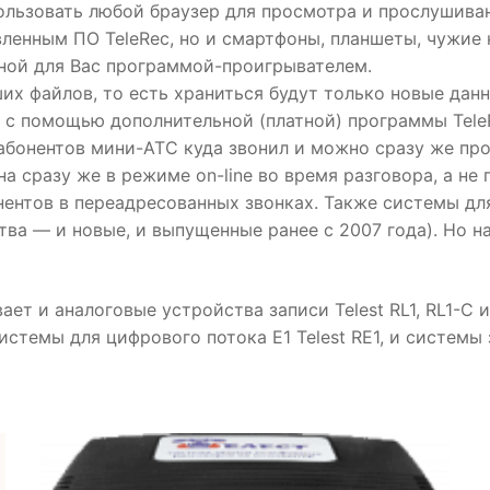
льзовать любой браузер для просмотра и прослушива
вленным ПО TeleRec, но и смартфоны, планшеты, чужие
ной для Вас программой-проигрывателем.
х файлов, то есть храниться будут только новые данн
 с помощью дополнительной (платной) программы Tele
их абонентов мини-АТС куда звонил и можно сразу же про
дна сразу же в режиме on-line во время разговора, а не
нентов в переадресованных звонках. Также системы дл
тва — и новые, и выпущенные ранее с 2007 года). Но 
т и аналоговые устройства записи Telest RL1, RL1-C 
истемы для цифрового потока E1 Telest RE1, и системы з