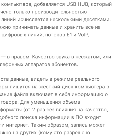
у компьютера, добавляется USB HUB, который
ничено только производительностью
 линий исчисляется несколькими десятками.
жно принимать данные и хранить все на
цифровых линий, потоков E1 и VoIP,
 — в правом. Качество звука в несжатом, или
лефонных аппаратов абонентов.
йств данные, видеть в режиме реального
воры пишутся на жесткий диск компьютера в
звание файла включает в себя информацию о
азговора. Для уменьшения объема
орматы (от 2 раз без влияния на качество,
удобного поиска информации в ПО входит
и интернет. Таким образом, запись может
ожно на других (кому это разрешено