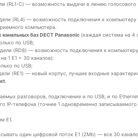
и (RL1-C) — возможность выдачи в линию голосового 
ели (RL4) — возможность подключения к компьютеру н
приемного компьютера.
 канальных баз DECT Panasonic
(каждая система на 4 
олько по USB;
ели (RD8) — возможность подключения к компьютеру 
а 1 E1 = 30 каналов):
лько по USB;
ели (RE1) — новый корпус, лучшие входные характери
et
.
мых разговоров, подключение и по USB, и по Ethernet
о IP-телефона (точнее 1 одновременно записываемого р
м E1.
писывать один цифровой поток E1 (2Mb) — все 30 кана