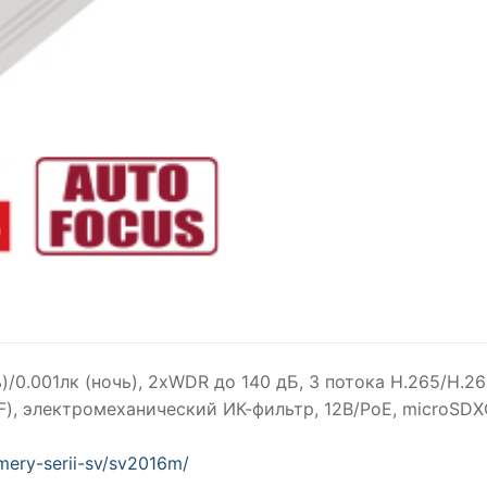
нь)/0.001лк (ночь), 2xWDR до 140 дБ, 3 потока H.265/Н.
BF), электромеханический ИК-фильтр, 12В/PoE, microSDX
mery-serii-sv/sv2016m/