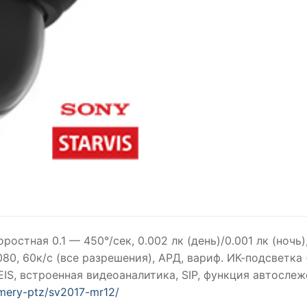
оростная 0.1 — 450°/сек, 0.002 лк (день)/0.001 лк (ночь
80, 60к/c (все разрешения), АРД, вариф. ИК-подсветка (
в, EIS, встроенная видеоаналитика, SIP, функция автосле
amery-ptz/sv2017-mr12/