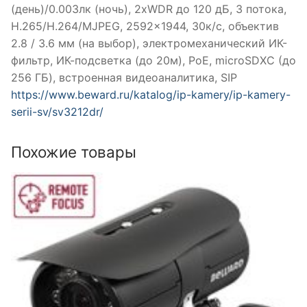
(день)/0.003лк (ночь), 2xWDR до 120 дБ, 3 потока,
H.265/H.264/MJPEG, 2592×1944, 30к/c, объектив
2.8 / 3.6 мм (на выбор), электромеханический ИК-
фильтр, ИК-подсветка (до 20м), PoE, microSDXC (до
256 ГБ), встроенная видеоаналитика, SIP
https://www.beward.ru/katalog/ip-kamery/ip-kamery-
serii-sv/sv3212dr/
Похожие товары