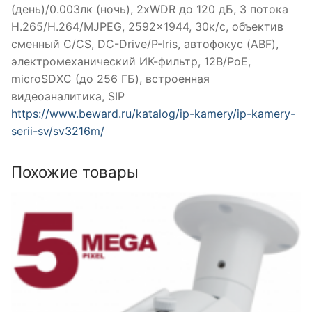
(день)/0.003лк (ночь), 2xWDR до 120 дБ, 3 потока
H.265/H.264/MJPEG, 2592×1944, 30к/c, объектив
сменный C/CS, DC-Drive/P-Iris, автофокус (ABF),
электромеханический ИК-фильтр, 12В/PoE,
microSDXC (до 256 ГБ), встроенная
видеоаналитика, SIP
https://www.beward.ru/katalog/ip-kamery/ip-kamery-
serii-sv/sv3216m/
Похожие товары